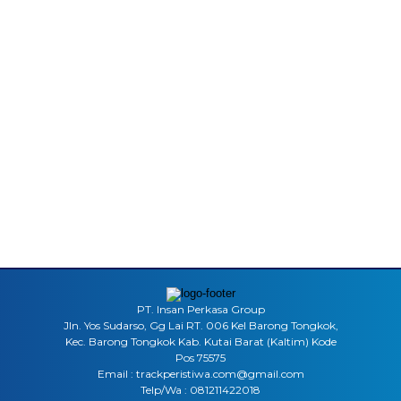
PT. Insan Perkasa Group
Jln. Yos Sudarso, Gg Lai RT. 006 Kel Barong Tongkok,
Kec. Barong Tongkok Kab. Kutai Barat (Kaltim) Kode
Pos 75575
Email : trackperistiwa.com@gmail.com
Telp/Wa : 081211422018