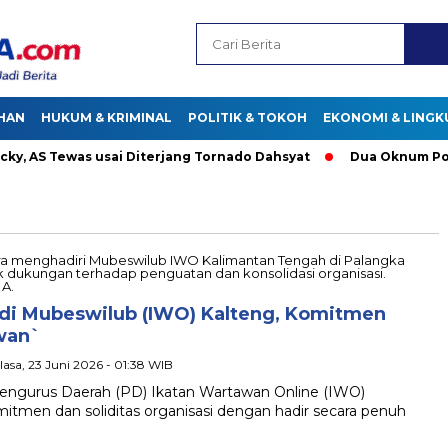
HAN
HUKUM & KRIMINAL
POLITIK & TOKOH
EKONOMI & LING
 AS Tewas usai Diterjang Tornado Dahsyat
Dua Oknum Polisi 
 di Mubeswilub (IWO) Kalteng, Komitmen
wan`
elasa, 23 Juni 2026 - 01:38 WIB
engurus Daerah (PD) Ikatan Wartawan Online (IWO)
tmen dan soliditas organisasi dengan hadir secara penuh