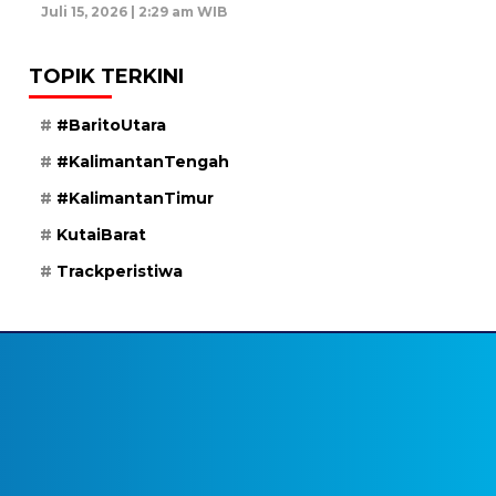
Juli 15, 2026 | 2:29 am WIB
TOPIK TERKINI
#BaritoUtara
#KalimantanTengah
#KalimantanTimur
KutaiBarat
Trackperistiwa