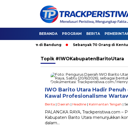
BERANDA
PROGRAM
BERITA
PEMERINTA
i Angkutan Umum di Bandung
Sebanyak 70 Orang di Kentucky,
Topik
#IWOKabupatenBaritoUtara
IWO Barito Utara Hadir Penuh
Kawal Profesionalisme Warta
Berita
|
Daerah
|
Headline
|
Kalimantan Tengah
| S
PALANGKA RAYA, Trackperistiwa.com – P
Kabupaten Barito Utara menunjukkan komi
dalam…