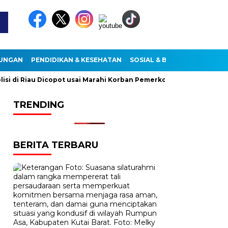
KUNGAN
PENDIDIKAN & KESEHATAN
SOSIAL & BUDAYA
di Riau Dicopot usai Marahi Korban Pemerkosaan
Kemendag C
TRENDING
BERITA TERBARU