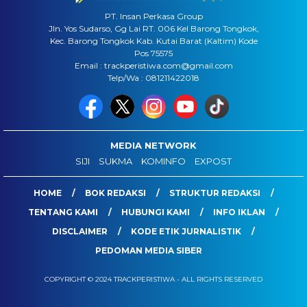
PT. Insan Perkasa Group
Jln. Yos Sudarso, Gg Lai RT. 006 Kel Barong Tongkok,
Kec. Barong Tongkok Kab. Kutai Barat (Kaltim) Kode
Pos 75575
Email : trackperistiwa.com@gmail.com
Telp/Wa : 081211422018
MEDIA NETWORK
SIJI
SUKMA
KOMINFO
EXPOST
HOME
BOK REDAKSI
STRUKTUR REDAKSI
TENTANG KAMI
HUBUNGI KAMI
INFO IKLAN
DISCLAIMER
KODE ETIK JURNALISTIK
PEDOMAN MEDIA SIBER
COPYRIGHT © 2024 TRACKPERISTIWA - ALL RIGHTS RESERVED