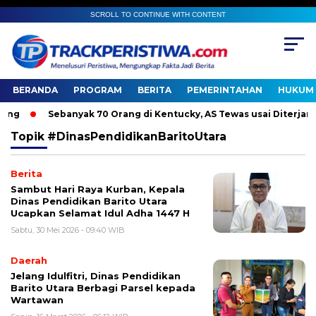
SCROLL TO CONTINUE WITH CONTENT
BERANDA
PROGRAM
BERITA
PEMERINTAHAN
HUKUM 
g
Sebanyak 70 Orang di Kentucky, AS Tewas usai Diterjang T
Topik
#DinasPendidikanBaritoUtara
Berita
Sambut Hari Raya Kurban, Kepala
Dinas Pendidikan Barito Utara
Ucapkan Selamat Idul Adha 1447 H
Sabtu, 30 Mei 2026 - 09:40 WIB
Daerah
Jelang Idulfitri, Dinas Pendidikan
Barito Utara Berbagi Parsel kepada
Wartawan