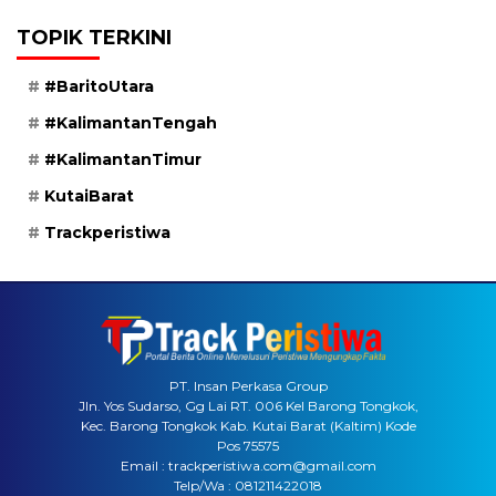
TOPIK TERKINI
#BaritoUtara
#KalimantanTengah
#KalimantanTimur
KutaiBarat
Trackperistiwa
PT. Insan Perkasa Group
Jln. Yos Sudarso, Gg Lai RT. 006 Kel Barong Tongkok,
Kec. Barong Tongkok Kab. Kutai Barat (Kaltim) Kode
Pos 75575
Email : trackperistiwa.com@gmail.com
Telp/Wa : 081211422018