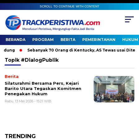
SCROLL TO CONTINUE WITH CONTENT
BERANDA
PROGRAM
BERITA
PEMERINTAHAN
HUKUM 
dung
Sebanyak 70 Orang di Kentucky, AS Tewas usai Diterjan
Topik
#DialogPublik
Berita
Silaturahmi Bersama Pers, Kejari
Barito Utara Tegaskan Komitmen
Penegakan Hukum
Rabu, 13 Mei 2026 - 15:21 WIB
TRENDING