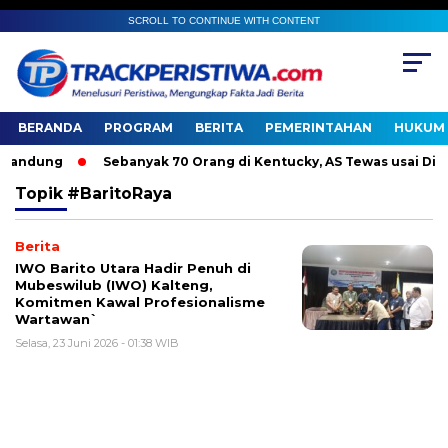
SCROLL TO CONTINUE WITH CONTENT
BERANDA
PROGRAM
BERITA
PEMERINTAHAN
HUKUM 
andung
Sebanyak 70 Orang di Kentucky, AS Tewas usai Diterj
Topik
#BaritoRaya
Berita
IWO Barito Utara Hadir Penuh di
Mubeswilub (IWO) Kalteng,
Komitmen Kawal Profesionalisme
Wartawan`
Selasa, 23 Juni 2026 - 01:38 WIB