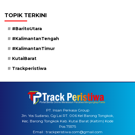
TOPIK TERKINI
#BaritoUtara
#KalimantanTengah
#KalimantanTimur
KutaiBarat
Trackperistiwa
PT. Insan Perkasa Group
Jln. Yos Sudarso, Gg Lai RT. 006 Kel Barong Tongkok,
Kec. Barong Tongkok Kab. Kutai Barat (Kaltim) Kode
Pos 75575
Email : trackperistiwa.com@gmail.com