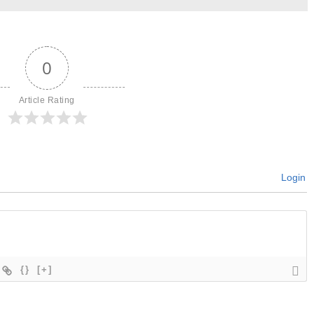
0
Article Rating
Login
{}
[+]