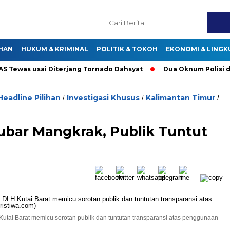
HAN
HUKUM & KRIMINAL
POLITIK & TOKOH
EKONOMI & LING
as usai Diterjang Tornado Dahsyat
Dua Oknum Polisi di Ria
Headline Pilihan
Investigasi Khusus
Kalimantan Timur
/
/
/
ubar Mangkrak, Publik Tuntut
tai Barat memicu sorotan publik dan tuntutan transparansi atas penggunaan