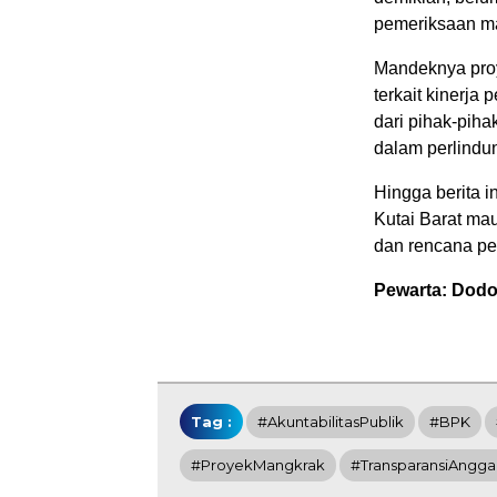
pemeriksaan ma
Mandeknya proy
terkait kinerja
dari pihak-piha
dalam perlindu
Hingga berita i
Kutai Barat mau
dan rencana pe
Pewarta: Dod
Tag :
#AkuntabilitasPublik
#BPK
#ProyekMangkrak
#TransparansiAngga