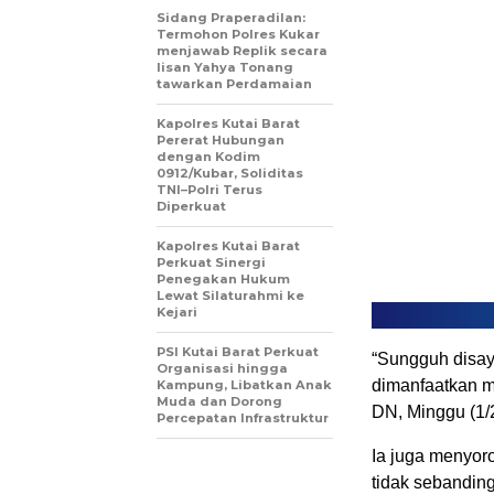
Sidang Praperadilan:
Termohon Polres Kukar
menjawab Replik secara
lisan Yahya Tonang
tawarkan Perdamaian
Kapolres Kutai Barat
Pererat Hubungan
dengan Kodim
0912/Kubar, Soliditas
TNI–Polri Terus
Diperkuat
Kapolres Kutai Barat
Perkuat Sinergi
Penegakan Hukum
Lewat Silaturahmi ke
Kejari
PSI Kutai Barat Perkuat
“Sungguh disay
Organisasi hingga
dimanfaatkan ma
Kampung, Libatkan Anak
Muda dan Dorong
DN, Minggu (1/
Percepatan Infrastruktur
Ia juga menyoro
tidak sebandin