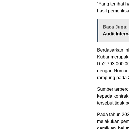
“Yang terlihat 
hasil pemeriksa
Baca Juga:
Audit Intern
Berdasarkan in
Kubar merupaka
Rp2.793.000.00
dengan Nomor K
rampung pada 
Sumber terperc
kepada kontrakt
tersebut tidak 
Pada tahun 202
melakukan pemer
demikian, belum