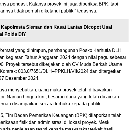
hanya pondasi. Katanya proyek ini juga diperiksa BPK, tapi
annya tidak pernah diketahui publik,” tegasnya.
Kapolresta Sleman dan Kasat Lantas Dicopot Usai
al Polda DIY
formasi yang dihimpun, pembangunan Posko Karhutla DLH
n kegiatan Tahun Anggaran 2024 dengan nilai pagu sebesar
0. Proyek tersebut dikerjakan oleh CV Muda Berkah Utama
ontrak: 003.0/7651/DLH–PPKLH/VII/2024 dan ditargetkan
27 Desember 2024.
aya menyebutkan, uang muka proyek telah dibayarkan
or. Namun hingga kini, besaran dana yang telah dicairkan
pernah disampaikan secara terbuka kepada publik.
5, Tim Badan Pemeriksa Keuangan (BPK) dilaporkan telah
iksaan fisik dan administrasi di lokasi proyek. Meski
 ada penjelasan resmi kepada masyarakat terkait hasil