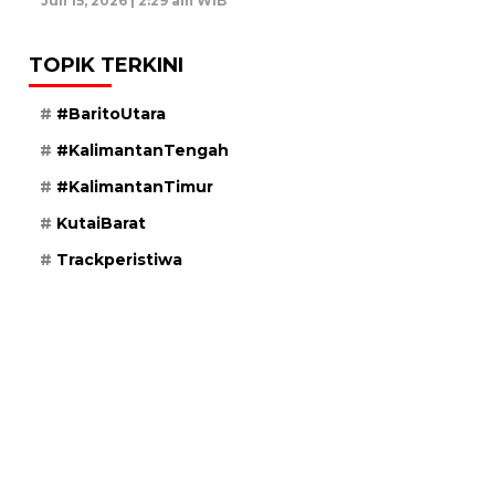
Juli 15, 2026 | 2:29 am WIB
TOPIK TERKINI
#BaritoUtara
#KalimantanTengah
#KalimantanTimur
KutaiBarat
Trackperistiwa