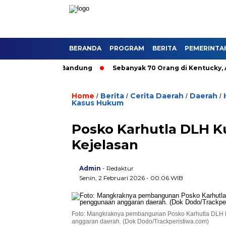
BERANDA
PROGRAM
BERITA
PEMERINTA
utan Umum di Bandung
Sebanyak 70 Orang di Kentucky, AS Tew
Home
Berita
Cerita Daerah
Daerah
/
/
/
/
Kasus Hukum
Posko Karhutla DLH K
Kejelasan
Admin
- Redaktur
Senin, 2 Februari 2026 - 00:06 WIB
Foto: Mangkraknya pembangunan Posko Karhutla DLH Ku
anggaran daerah. (Dok Dodo/Trackperistiwa.com)