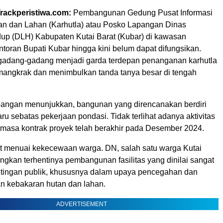
Trackperistiwa.com:
Pembangunan Gedung Pusat Informasi
n dan Lahan (Karhutla) atau Posko Lapangan Dinas
up (DLH) Kabupaten Kutai Barat (Kubar) di kawasan
toran Bupati Kubar hingga kini belum dapat difungsikan.
gadang-gadang menjadi garda terdepan penanganan karhutla
u mangkrak dan menimbulkan tanda tanya besar di tengah
pangan menunjukkan, bangunan yang direncanakan berdiri
ru sebatas pekerjaan pondasi. Tidak terlihat adanya aktivitas
i masa kontrak proyek telah berakhir pada Desember 2024.
ut menuai kekecewaan warga. DN, salah satu warga Kutai
ngkan terhentinya pembangunan fasilitas yang dinilai sangat
entingan publik, khususnya dalam upaya pencegahan dan
 kebakaran hutan dan lahan.
ADVERTISEMENT