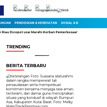
KUNGAN
PENDIDIKAN & KESEHATAN
SOSIAL & BUDAYA
u Dicopot usai Marahi Korban Pemerkosaan
Kemendag Cabut 
TRENDING
BERITA TERBARU