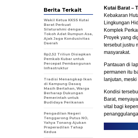
Kutai Barat – 
Berita Terkait
Kebakaran Huta
Wakil Ketua KKSS Kutai
Lingkungan Hid
Barat Perkuat
Silaturahmi dengan
Komplek Perkan
Tokoh Adat Rumpun Asa,
Proyek yang di
Ajak Jaga Kondusivitas
Daerah
tersebut justr
masyarakat.
Rp2,52 Triliun Disiapkan
Pemkab Kubar untuk
Percepat Pembangunan
Pantauan di la
Infrastruktur
permanen itu ba
lanjutan, mesk
Tradisi Menangkap Ikan
di Kampung Dasaq
Masih Bertahan, Warga
Kondisi terseb
Berharap Dukungan
Pemerintah untuk
Barat, menyaya
Budidaya Perikanan
vital bagi kep
Pengadilan Negeri
penanggulangan
Tenggarong Putus NO,
Yahya Tonang Ajukan
Praperadilan Tahap
Kedua