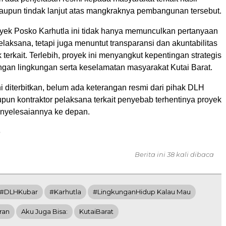
upun tindak lanjut atas mangkraknya pembangunan tersebut.
ek Posko Karhutla ini tidak hanya memunculkan pertanyaan
 pelaksana, tetapi juga menuntut transparansi dan akuntabilitas
k terkait. Terlebih, proyek ini menyangkut kepentingan strategis
ngan lingkungan serta keselamatan masyarakat Kutai Barat.
ni diterbitkan, belum ada keterangan resmi dari pihak DLH
pun kontraktor pelaksana terkait penyebab terhentinya proyek
nyelesaiannya ke depan.
o
Berita ini 38 kali dibaca
#DLHKubar
#Karhutla
#LingkunganHidup Kalau Mau
ran
Aku Juga Bisa:
KutaiBarat