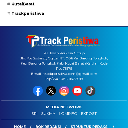
KutaiBarat
Trackperistiwa
PT. Insan Perkasa Group
Jln. Yos Sudarso, Gg Lai RT. 006 Kel Barong Tongkok,
Kec. Barong Tongkok Kab. Kutai Barat (Kaltim) Kode
Pos 75575
Email : trackperistiwa.com@gmail.com
Telp/Wa : 081211422018
MEDIA NETWORK
SIJI
SUKMA
KOMINFO
EXPOST
HOME
BOK REDAKSI
STRUKTUR REDAKSI