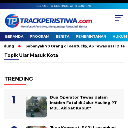
SCROLL TO CONTINUE WITH CONTENT
BERANDA
PROGRAM
BERITA
PEMERINTAHAN
HUKUM 
dung
Sebanyak 70 Orang di Kentucky, AS Tewas usai Diterjan
Topik
Ular Masuk Kota
TRENDING
Dua Operator Tewas dalam
Insiden Fatal di Jalur Hauling PT
MBL, Akibat Kabut?
Jhon Kenedy (LPKP) Layangkan