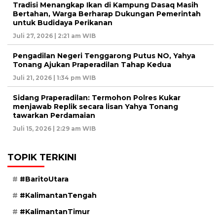
Tradisi Menangkap Ikan di Kampung Dasaq Masih
Bertahan, Warga Berharap Dukungan Pemerintah
untuk Budidaya Perikanan
Juli 27, 2026 | 2:21 am WIB
Pengadilan Negeri Tenggarong Putus NO, Yahya
Tonang Ajukan Praperadilan Tahap Kedua
Juli 21, 2026 | 1:34 pm WIB
Sidang Praperadilan: Termohon Polres Kukar
menjawab Replik secara lisan Yahya Tonang
tawarkan Perdamaian
Juli 15, 2026 | 2:29 am WIB
TOPIK TERKINI
#BaritoUtara
#KalimantanTengah
#KalimantanTimur