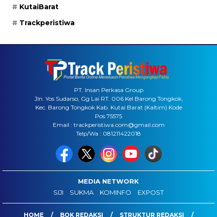
KutaiBarat
Trackperistiwa
PT. Insan Perkasa Group
Jln. Yos Sudarso, Gg Lai RT. 006 Kel Barong Tongkok,
Kec. Barong Tongkok Kab. Kutai Barat (Kaltim) Kode
Pos 75575
Email : trackperistiwa.com@gmail.com
Telp/Wa : 081211422018
MEDIA NETWORK
SIJI
SUKMA
KOMINFO
EXPOST
HOME
BOK REDAKSI
STRUKTUR REDAKSI