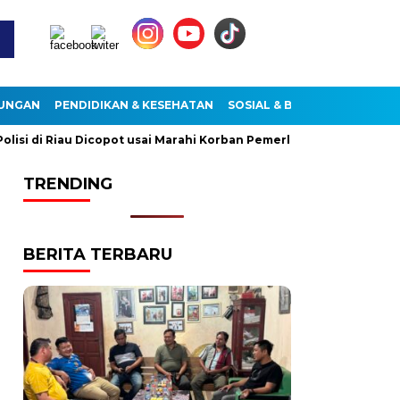
KUNGAN
PENDIDIKAN & KESEHATAN
SOSIAL & BUDAYA
 di Riau Dicopot usai Marahi Korban Pemerkosaan
Kemendag
TRENDING
BERITA TERBARU