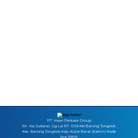
PT. Insan Perkasa Group
Jln. Yos Sudarso, Gg Lai RT. 006 Kel Barong Tongkok,
Kec. Barong Tongkok Kab. Kutai Barat (Kaltim) Kode
Pos 75575