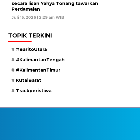
secara lisan Yahya Tonang tawarkan
Perdamaian
Juli 15, 2026 | 2:29 am WIB
TOPIK TERKINI
#BaritoUtara
#KalimantanTengah
#KalimantanTimur
KutaiBarat
Trackperistiwa