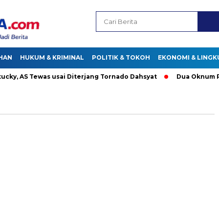
HAN
HUKUM & KRIMINAL
POLITIK & TOKOH
EKONOMI & LING
, AS Tewas usai Diterjang Tornado Dahsyat
Dua Oknum Polisi